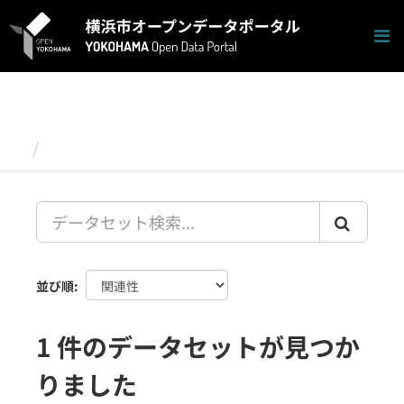
ス
キ
ッ
プ
し
て
内
容
データセット
へ
並び順
1 件のデータセットが見つか
りました