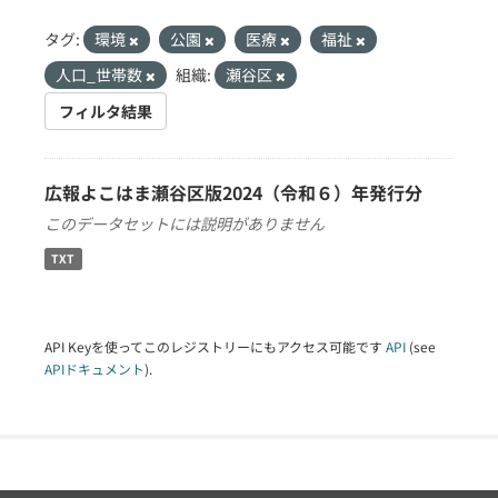
タグ:
環境
公園
医療
福祉
人口_世帯数
組織:
瀬谷区
フィルタ結果
広報よこはま瀬谷区版2024（令和６）年発行分
このデータセットには説明がありません
TXT
API Keyを使ってこのレジストリーにもアクセス可能です
API
(see
APIドキュメント
).