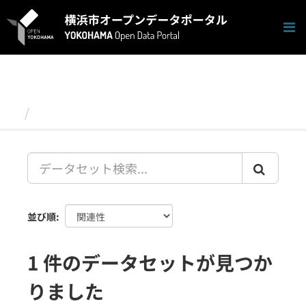
ス
キ
ッ
プ
し
て
内
容
データセット
へ
並び順
1 件のデータセットが見つか
りました