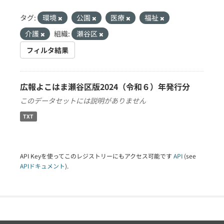
タグ:
環境
公園
医療
福祉
介護
組織:
瀬谷区
フィルタ結果
広報よこはま瀬谷区版2024（令和６）年発行分
このデータセットには説明がありません
TXT
API Keyを使ってこのレジストリーにもアクセス可能です
API
(see
APIドキュメント
).