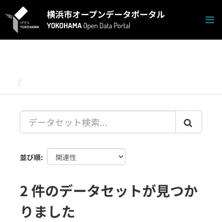
ス
キ
ッ
プ
し
て
内
容
データセット
へ
並び順
2 件のデータセットが見つか
りました