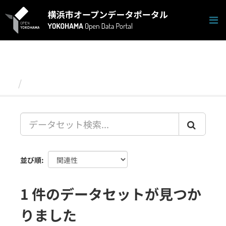
ス
キ
ッ
プ
し
て
内
容
データセット
へ
並び順
1 件のデータセットが見つか
りました