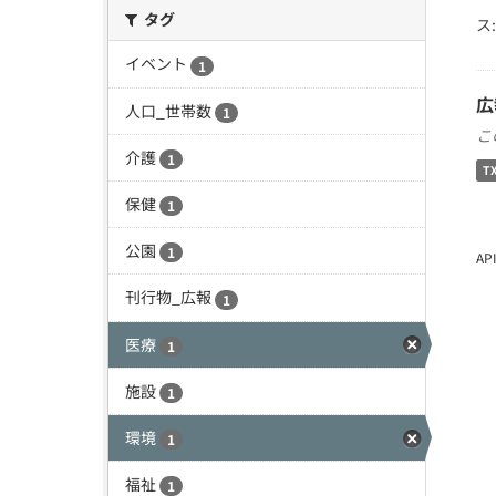
タグ
ス:
イベント
1
広
人口_世帯数
1
こ
介護
1
T
保健
1
公園
1
A
刊行物_広報
1
医療
1
施設
1
環境
1
福祉
1