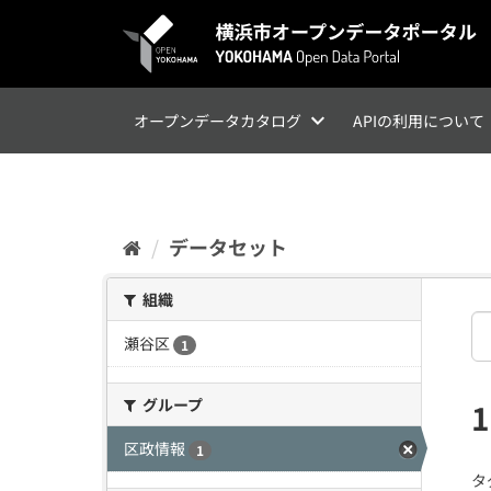
ス
キ
ッ
プ
し
て
オープンデータカタログ
APIの利用について
内
容
へ
データセット
組織
瀬谷区
1
グループ
区政情報
1
タ