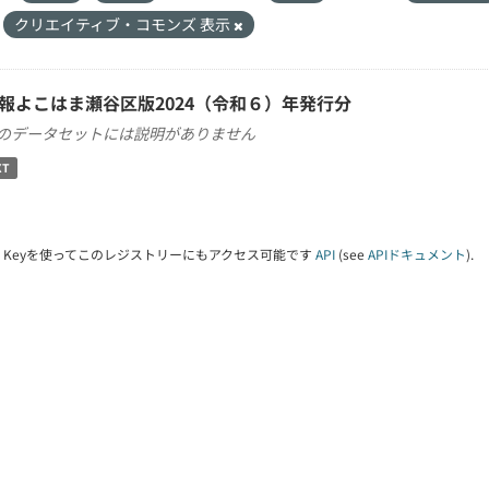
クリエイティブ・コモンズ 表示
報よこはま瀬谷区版2024（令和６）年発行分
のデータセットには説明がありません
XT
PI Keyを使ってこのレジストリーにもアクセス可能です
API
(see
APIドキュメント
).