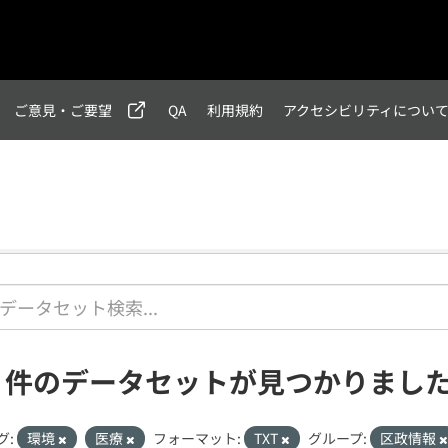
ご意見・ご要望
QA
利用規約
アクセシビリティについ
1 件のデータセットが見つかりまし
グ:
環境
医療
フォーマット:
TXT
グループ:
区政情報