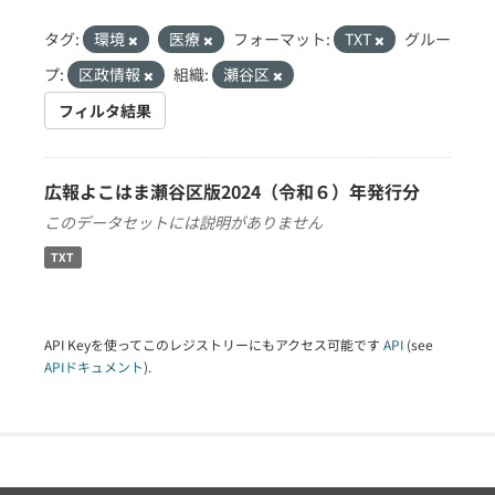
タグ:
環境
医療
フォーマット:
TXT
グルー
プ:
区政情報
組織:
瀬谷区
フィルタ結果
広報よこはま瀬谷区版2024（令和６）年発行分
このデータセットには説明がありません
TXT
API Keyを使ってこのレジストリーにもアクセス可能です
API
(see
APIドキュメント
).