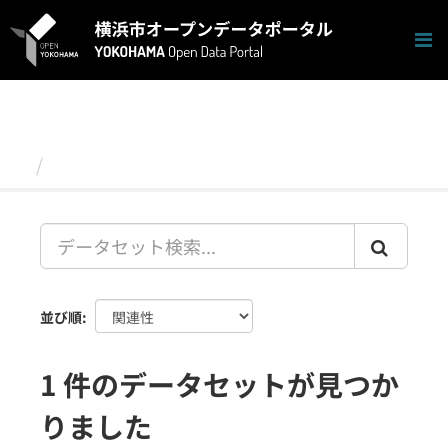
ス
キ
ッ
プ
し
て
内
容
データセット
へ
並び順
1 件のデータセットが見つか
りました