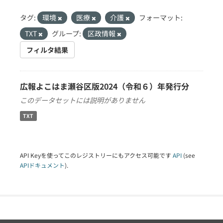
タグ:
環境
医療
介護
フォーマット:
TXT
グループ:
区政情報
フィルタ結果
広報よこはま瀬谷区版2024（令和６）年発行分
このデータセットには説明がありません
TXT
API Keyを使ってこのレジストリーにもアクセス可能です
API
(see
APIドキュメント
).