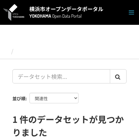
ス
キ
ッ
プ
し
て
内
容
データセット
へ
並び順
1 件のデータセットが見つか
りました