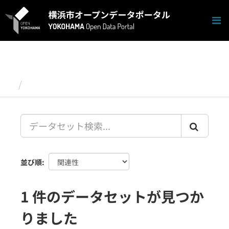
ス
キ
ッ
プ
し
て
内
容
データセット
へ
並び順
1 件のデータセットが見つか
りました