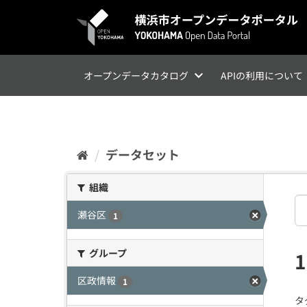
ス
キ
ッ
プ
し
て
オープンデータカタログ
APIの利用について
内
容
へ
データセット
組織
瀬谷区
1
グループ
区政情報
1
タ