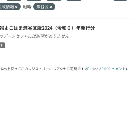
区政情報
組織:
瀬谷区
報よこはま瀬谷区版2024（令和６）年発行分
のデータセットには説明がありません
XT
PI Keyを使ってこのレジストリーにもアクセス可能です
API
(see
APIドキュメント
).