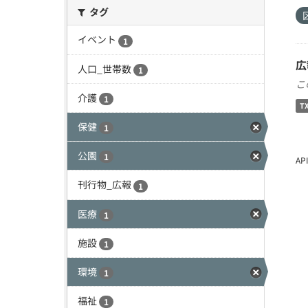
タグ
イベント
1
広
人口_世帯数
1
こ
介護
1
T
保健
1
公園
1
A
刊行物_広報
1
医療
1
施設
1
環境
1
福祉
1