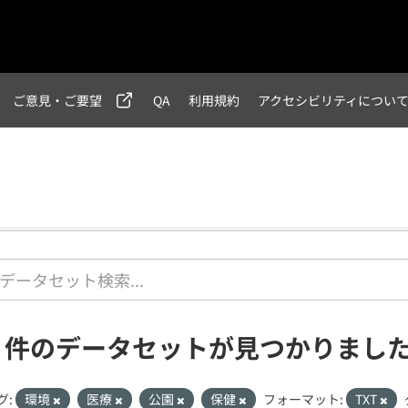
ご意見・ご要望
QA
利用規約
アクセシビリティについ
1 件のデータセットが見つかりまし
グ:
環境
医療
公園
保健
フォーマット:
TXT