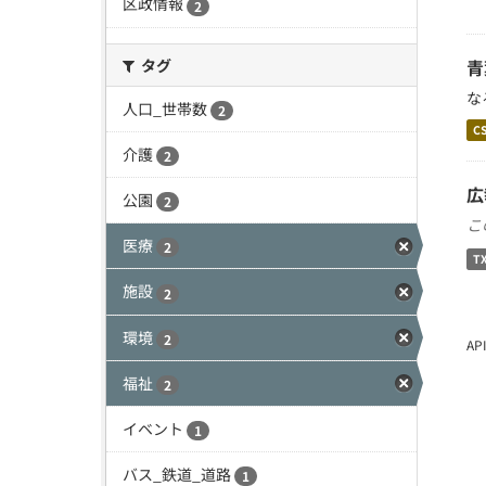
区政情報
2
タグ
青
な
人口_世帯数
2
C
介護
2
広
公園
2
こ
医療
2
T
施設
2
環境
2
A
福祉
2
イベント
1
バス_鉄道_道路
1