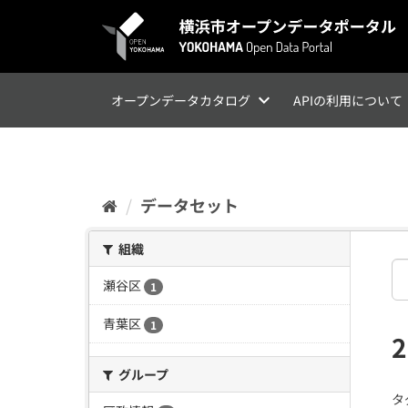
ス
キ
ッ
プ
し
て
オープンデータカタログ
APIの利用について
内
容
へ
データセット
組織
瀬谷区
1
青葉区
1
グループ
タ