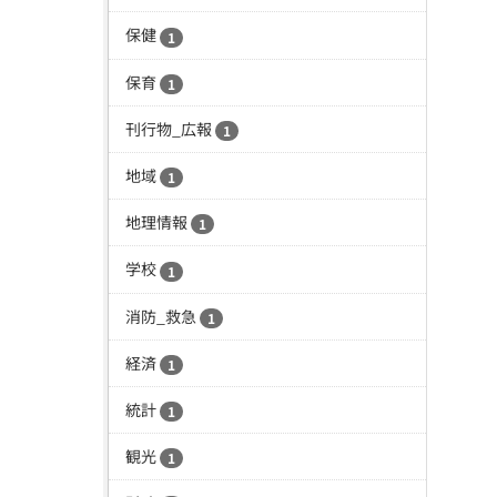
保健
1
保育
1
刊行物_広報
1
地域
1
地理情報
1
学校
1
消防_救急
1
経済
1
統計
1
観光
1