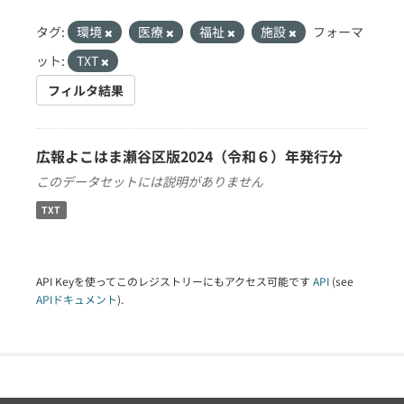
タグ:
環境
医療
福祉
施設
フォーマ
ット:
TXT
フィルタ結果
広報よこはま瀬谷区版2024（令和６）年発行分
このデータセットには説明がありません
TXT
API Keyを使ってこのレジストリーにもアクセス可能です
API
(see
APIドキュメント
).