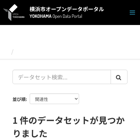
ス
キ
ッ
プ
し
て
内
容
データセット
へ
並び順
1 件のデータセットが見つか
りました