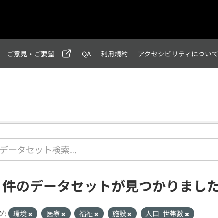
ご意見・ご要望
QA
利用規約
アクセシビリティについ
2 件のデータセットが見つかりまし
グ:
環境
医療
福祉
施設
人口_世帯数