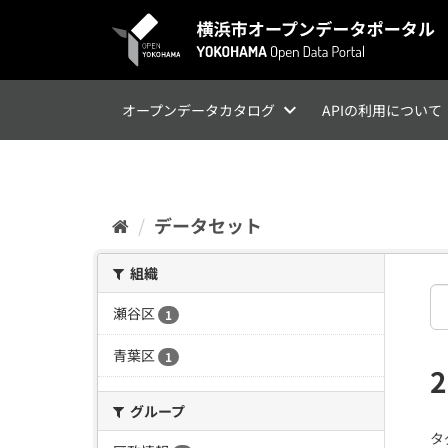
ス
キ
ッ
プ
し
て
オープンデータカタログ
APIの利用について
内
容
へ
データセット
組織
瀬谷区
1
青葉区
1
グループ
タ