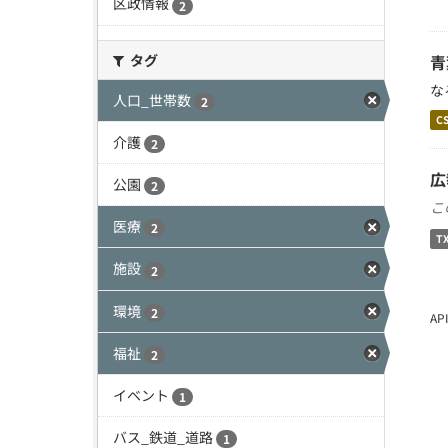
区政情報
2
タグ
青
な
人口_世帯数
2
C
介護
2
広
公園
2
こ
医療
2
T
施設
2
環境
2
A
福祉
2
イベント
1
バス_鉄道_道路
1