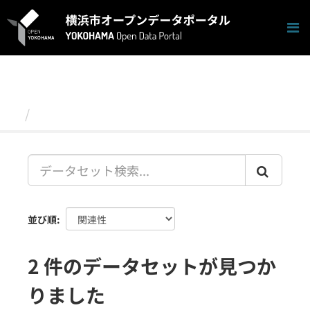
ス
キ
ッ
プ
し
て
内
容
データセット
へ
並び順
2 件のデータセットが見つか
りました