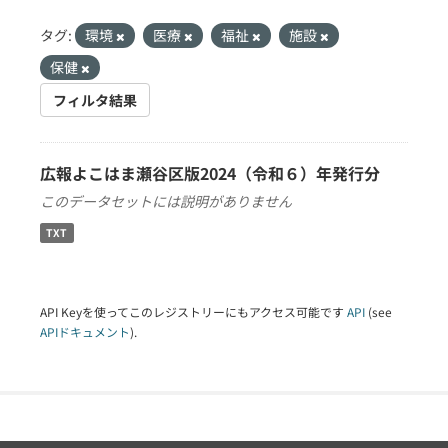
タグ:
環境
医療
福祉
施設
保健
フィルタ結果
広報よこはま瀬谷区版2024（令和６）年発行分
このデータセットには説明がありません
TXT
API Keyを使ってこのレジストリーにもアクセス可能です
API
(see
APIドキュメント
).