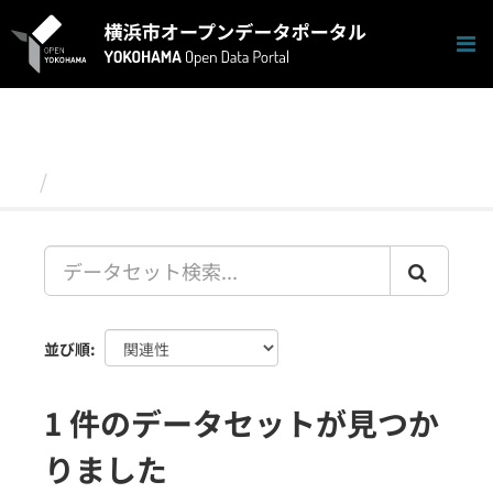
ス
キ
ッ
プ
し
て
内
容
データセット
へ
並び順
1 件のデータセットが見つか
りました