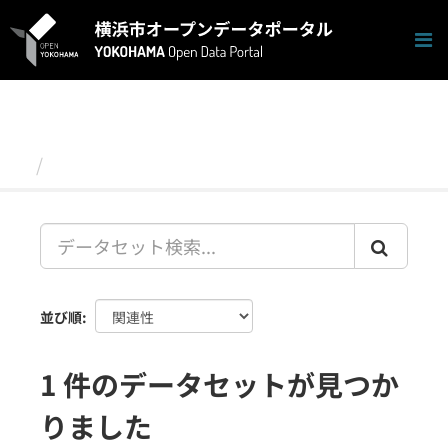
ス
キ
ッ
プ
し
て
内
容
データセット
へ
並び順
1 件のデータセットが見つか
りました