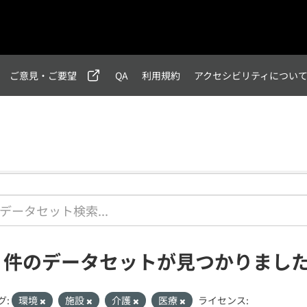
ご意見・ご要望
QA
利用規約
アクセシビリティについ
1 件のデータセットが見つかりまし
グ:
環境
施設
介護
医療
ライセンス: