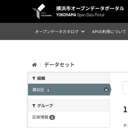
ス
キ
ッ
プ
し
て
オープンデータカタログ
APIの利用について
内
容
へ
データセット
組織
瀬谷区
1
グループ
区政情報
1
タ