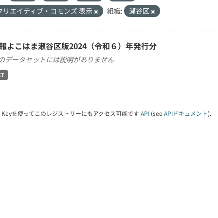
クリエイティブ・コモンズ 表示
組織:
瀬谷区
報よこはま瀬谷区版2024（令和６）年発行分
のデータセットには説明がありません
XT
PI Keyを使ってこのレジストリーにもアクセス可能です
API
(see
APIドキュメント
).