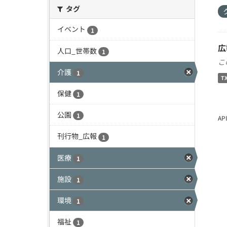
タグ
イベント
1
広
人口_世帯数
1
こ
介護
1
T
保健
1
公園
1
A
刊行物_広報
1
医療
1
施設
1
環境
1
福祉
1