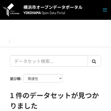
ス
キ
ッ
プ
し
て
内
容
データセット
へ
並び順
1 件のデータセットが見つか
りました