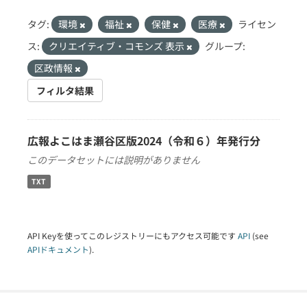
タグ:
環境
福祉
保健
医療
ライセン
ス:
クリエイティブ・コモンズ 表示
グループ:
区政情報
フィルタ結果
広報よこはま瀬谷区版2024（令和６）年発行分
このデータセットには説明がありません
TXT
API Keyを使ってこのレジストリーにもアクセス可能です
API
(see
APIドキュメント
).