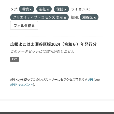
タグ:
環境
福祉
保健
ライセンス:
クリエイティブ・コモンズ 表示
組織:
瀬谷区
フィルタ結果
広報よこはま瀬谷区版2024（令和６）年発行分
このデータセットには説明がありません
TXT
API Keyを使ってこのレジストリーにもアクセス可能です
API
(see
APIドキュメント
).