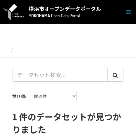
ス
キ
ッ
プ
し
て
内
容
データセット
へ
並び順
1 件のデータセットが見つか
りました