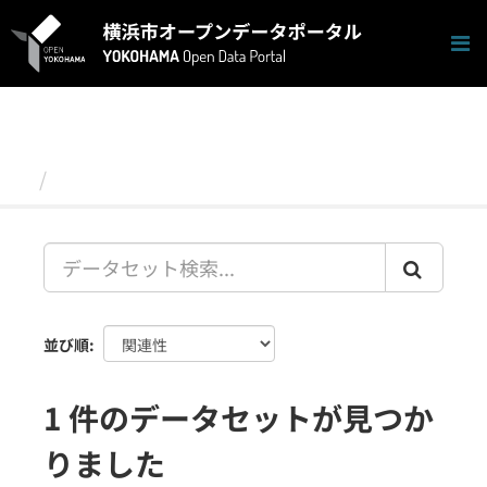
ス
キ
ッ
プ
し
て
内
容
データセット
へ
並び順
1 件のデータセットが見つか
りました