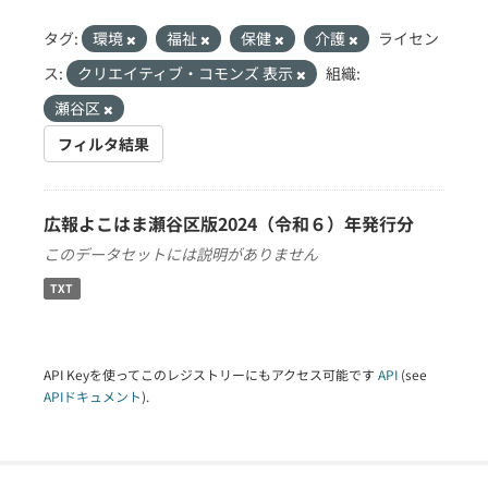
タグ:
環境
福祉
保健
介護
ライセン
ス:
クリエイティブ・コモンズ 表示
組織:
瀬谷区
フィルタ結果
広報よこはま瀬谷区版2024（令和６）年発行分
このデータセットには説明がありません
TXT
API Keyを使ってこのレジストリーにもアクセス可能です
API
(see
APIドキュメント
).