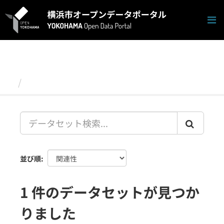
ス
キ
ッ
プ
し
て
内
容
データセット
へ
並び順
1 件のデータセットが見つか
りました