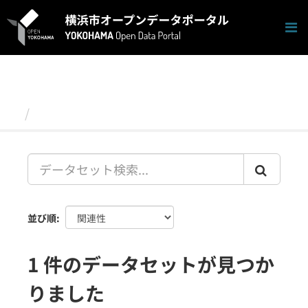
ス
キ
ッ
プ
し
て
内
容
データセット
へ
並び順
1 件のデータセットが見つか
りました