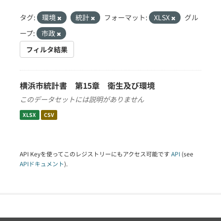
タグ:
環境
統計
フォーマット:
XLSX
グル
ープ:
市政
フィルタ結果
横浜市統計書 第15章 衛生及び環境
このデータセットには説明がありません
XLSX
CSV
API Keyを使ってこのレジストリーにもアクセス可能です
API
(see
APIドキュメント
).