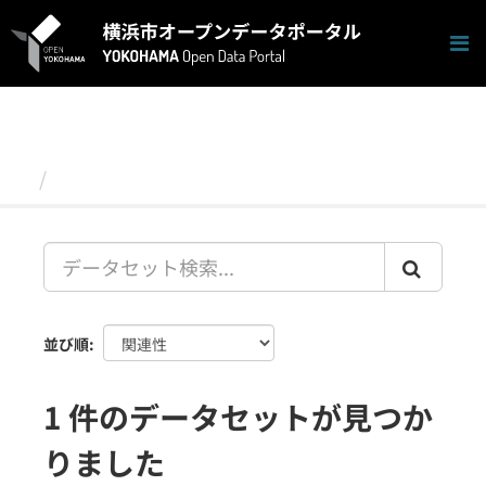
ス
キ
ッ
プ
し
て
内
容
データセット
へ
並び順
1 件のデータセットが見つか
りました