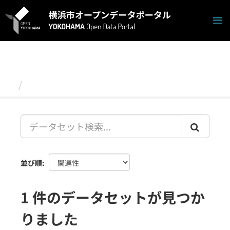
ス
キ
ッ
プ
し
て
内
容
データセット
へ
並び順
1 件のデータセットが見つか
りました