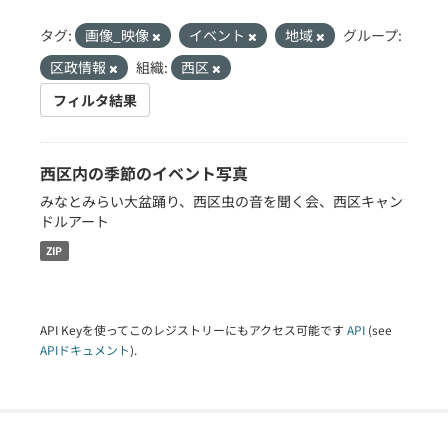
タグ:
画像_映像
イベント
地域
グループ:
区政情報
組織:
西区
フィルタ結果
西区内の季節のイベント写真
みなとみらい大盆踊り、西区虫の音を聞く会、西区キャン
ドルアート
ZIP
API Keyを使ってこのレジストリーにもアクセス可能です
API
(see
APIドキュメント
).