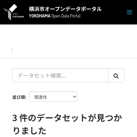
ス
キ
ッ
プ
し
て
内
容
データセット
へ
並び順
3 件のデータセットが見つか
りました