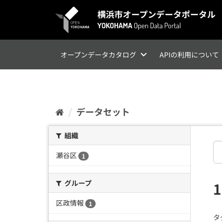
ス
キ
ッ
プ
し
て
オープンデータカタログ
APIの利用について
内
容
へ
データセット
組織
瀬谷区
1
グループ
区政情報
1
タ