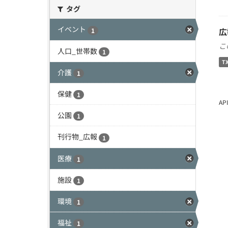
タグ
イベント
広
1
こ
人口_世帯数
1
T
介護
1
保健
1
A
公園
1
刊行物_広報
1
医療
1
施設
1
環境
1
福祉
1