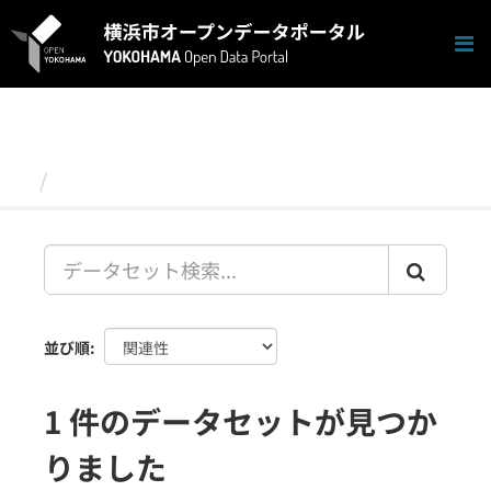
ス
キ
ッ
プ
し
て
内
容
データセット
へ
並び順
1 件のデータセットが見つか
りました