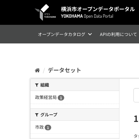
ス
キ
ッ
プ
し
て
オープンデータカタログ
APIの利用について
内
容
へ
データセット
組織
政策経営局
1
グループ
市政
1
タ