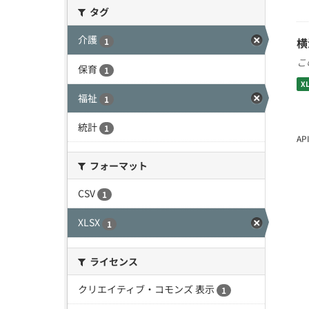
タグ
介護
横
1
こ
保育
1
X
福祉
1
統計
1
A
フォーマット
CSV
1
XLSX
1
ライセンス
クリエイティブ・コモンズ 表示
1