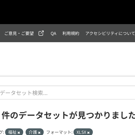
ご意見・ご要望
QA
利用規約
アクセシビリティについ
1 件のデータセットが見つかりまし
グ:
福祉
介護
フォーマット:
XLSX