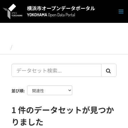
ス
キ
ッ
プ
し
て
内
容
データセット
へ
並び順
1 件のデータセットが見つか
りました