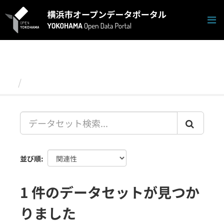
ス
キ
ッ
プ
し
て
内
容
データセット
へ
並び順
1 件のデータセットが見つか
りました