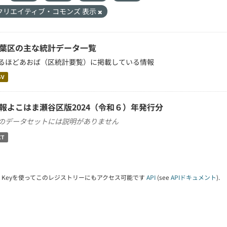
クリエイティブ・コモンズ 表示
葉区の主な統計データ一覧
るほどあおば（区統計要覧）に掲載している情報
SV
報よこはま瀬谷区版2024（令和６）年発行分
のデータセットには説明がありません
XT
PI Keyを使ってこのレジストリーにもアクセス可能です
API
(see
APIドキュメント
).