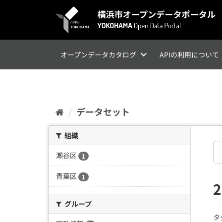
ス
キ
ッ
プ
し
て
オープンデータカタログ
APIの利用について
内
容
へ
データセット
組織
瀬谷区
1
青葉区
1
グループ
タ