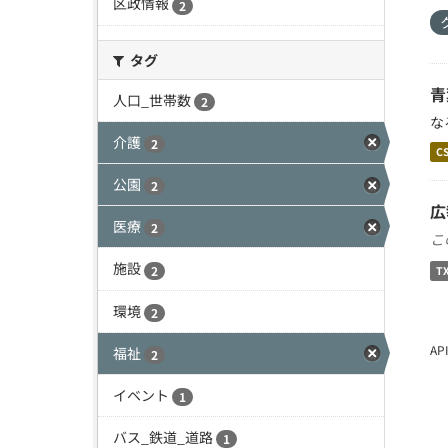
区政情報
2
タグ
青
人口_世帯数
2
な
介護
2
C
公園
2
広
医療
2
こ
施設
2
T
環境
2
A
福祉
2
イベント
1
バス_鉄道_道路
1