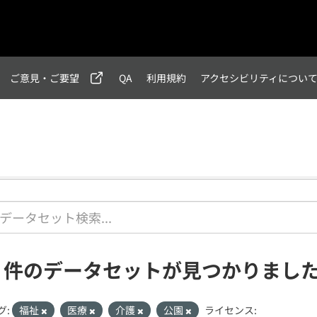
ご意見・ご要望
QA
利用規約
アクセシビリティについ
2 件のデータセットが見つかりまし
グ:
福祉
医療
介護
公園
ライセンス: