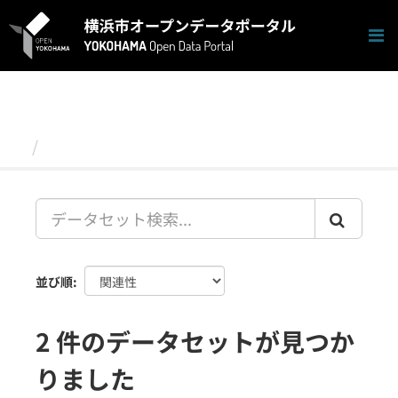
ス
キ
ッ
プ
し
て
内
容
データセット
へ
並び順
2 件のデータセットが見つか
りました