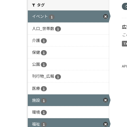
タグ
イベント
1
広
人口_世帯数
1
こ
介護
1
T
保健
1
公園
1
A
刊行物_広報
1
医療
1
施設
1
環境
1
福祉
1