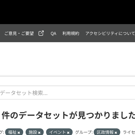
ご意見・ご要望
QA
利用規約
アクセシビリティについ
1 件のデータセットが見つかりまし
グ:
福祉
施設
イベント
グループ:
区政情報
ライセ