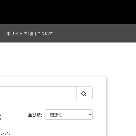
て
本サイトの利用について
た
並び順
ンス: