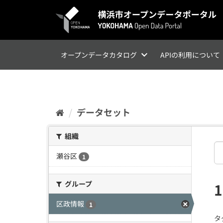
ス
キ
ッ
プ
し
て
オープンデータカタログ
APIの利用について
内
容
へ
データセット
組織
瀬谷区
1
グループ
区政情報
1
タ