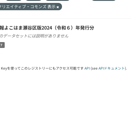
クリエイティブ・コモンズ 表示
報よこはま瀬谷区版2024（令和６）年発行分
のデータセットには説明がありません
XT
PI Keyを使ってこのレジストリーにもアクセス可能です
API
(see
APIドキュメント
).