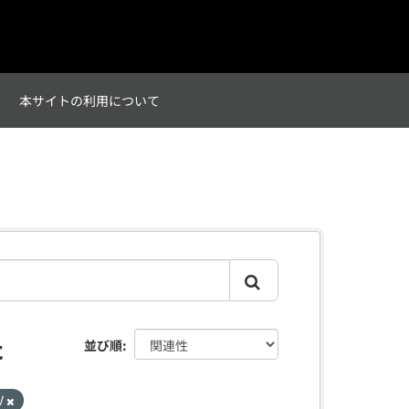
て
本サイトの利用について
た
並び順
V