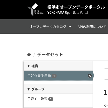
ス
キ
ッ
プ
し
て
オープンデータカタログ
APIの利用について
内
容
へ
データセット
組織
こども青少年局
1
グループ
子育て・教育
1
タ