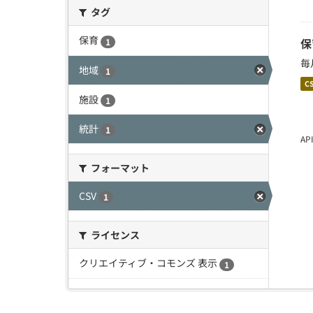
タグ
保育
保
1
毎
地域
1
C
施設
1
統計
1
A
フォーマット
CSV
1
ライセンス
クリエイティブ・コモンズ 表示
1