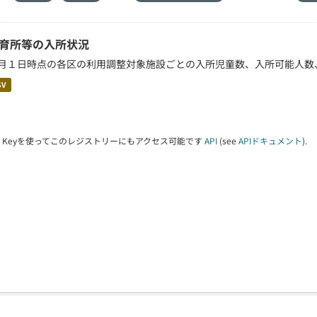
育所等の入所状況
月１日時点の各区の利用調整対象施設ごとの入所児童数、入所可能人数
SV
PI Keyを使ってこのレジストリーにもアクセス可能です
API
(see
APIドキュメント
).