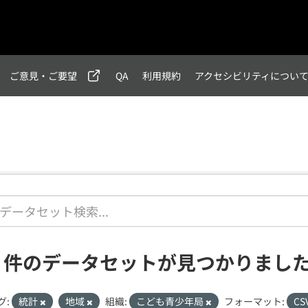
ご意見・ご要望
QA
利用規約
アクセシビリティについ
1 件のデータセットが見つかりまし
グ:
統計
地域
組織:
こども青少年局
フォーマット:
CS