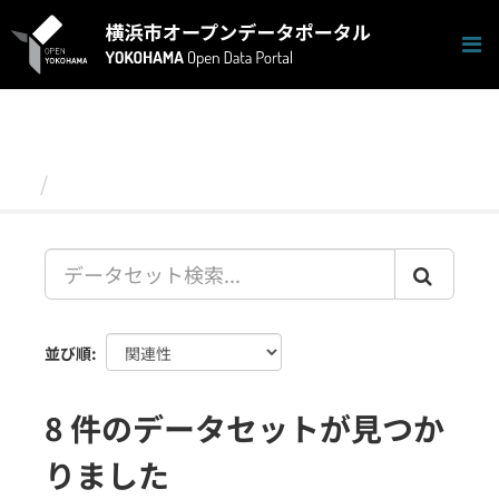
ス
キ
ッ
プ
し
て
内
容
データセット
へ
並び順
8 件のデータセットが見つか
りました