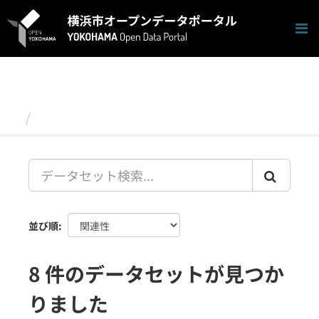
ス
キ
ッ
プ
し
て
内
容
データセット
へ
並び順
8 件のデータセットが見つか
りました