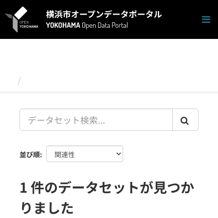
ス
キ
ッ
プ
し
て
内
容
データセット
へ
並び順
1 件のデータセットが見つか
りました