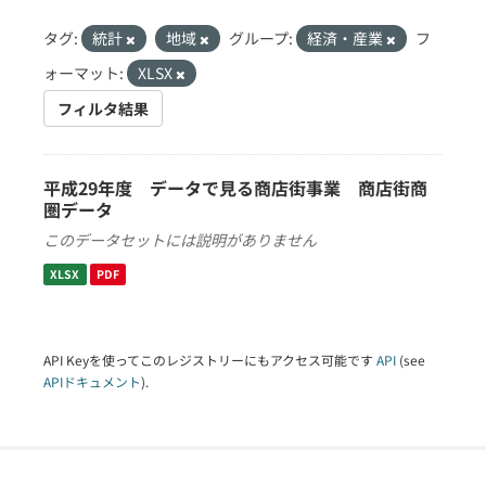
タグ:
統計
地域
グループ:
経済・産業
フ
ォーマット:
XLSX
フィルタ結果
平成29年度 データで見る商店街事業 商店街商
圏データ
このデータセットには説明がありません
XLSX
PDF
API Keyを使ってこのレジストリーにもアクセス可能です
API
(see
APIドキュメント
).