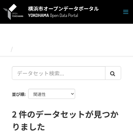
ス
キ
ッ
プ
し
て
内
容
データセット
へ
並び順
2 件のデータセットが見つか
りました