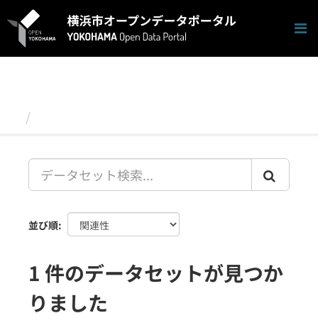
ス
キ
ッ
プ
し
て
内
容
データセット
へ
並び順
1 件のデータセットが見つか
りました