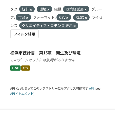
タグ:
統計
環境
組織:
政策経営局
グルー
プ:
市政
フォーマット:
CSV
XLSX
ライセ
ンス:
クリエイティブ・コモンズ 表示
フィルタ結果
横浜市統計書 第15章 衛生及び環境
このデータセットには説明がありません
XLSX
CSV
API Keyを使ってこのレジストリーにもアクセス可能です
API
(see
APIドキュメント
).