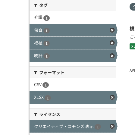
タグ
介護
1
横
保育
1
こ
福祉
1
X
統計
1
A
フォーマット
CSV
1
XLSX
1
ライセンス
クリエイティブ・コモンズ 表示
1