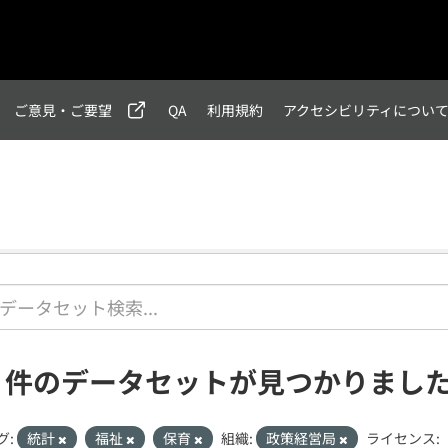
ご意見・ご要望
QA
利用規約
アクセシビリティについ
1 件のデータセットが見つかりまし
グ:
統計
福祉
保育
組織:
政策経営局
ライセンス: