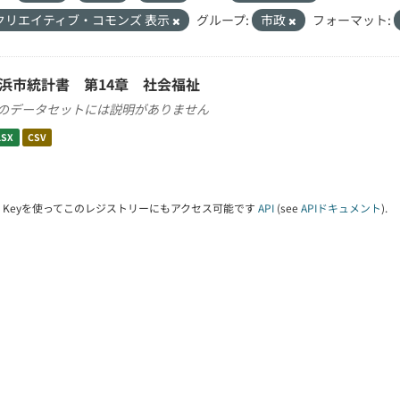
クリエイティブ・コモンズ 表示
グループ:
市政
フォーマット:
浜市統計書 第14章 社会福祉
のデータセットには説明がありません
LSX
CSV
PI Keyを使ってこのレジストリーにもアクセス可能です
API
(see
APIドキュメント
).