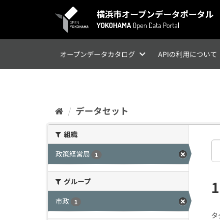
ス
キ
ッ
プ
し
て
オープンデータカタログ
APIの利用について
内
容
へ
データセット
組織
政策経営局
1
グループ
市政
1
タ