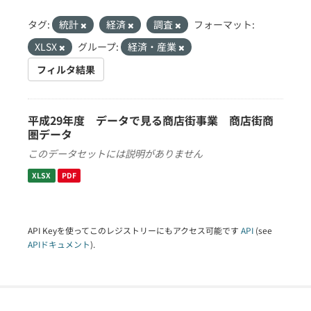
タグ:
統計
経済
調査
フォーマット:
XLSX
グループ:
経済・産業
フィルタ結果
平成29年度 データで見る商店街事業 商店街商
圏データ
このデータセットには説明がありません
XLSX
PDF
API Keyを使ってこのレジストリーにもアクセス可能です
API
(see
APIドキュメント
).