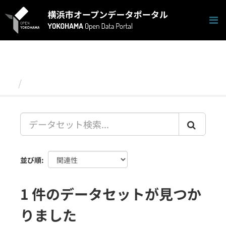
ス
キ
ッ
プ
し
て
内
容
データセット
へ
並び順
1 件のデータセットが見つか
りました