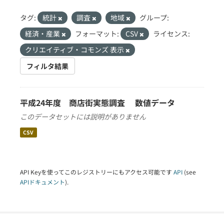
タグ:
統計
調査
地域
グループ:
経済・産業
フォーマット:
CSV
ライセンス:
クリエイティブ・コモンズ 表示
フィルタ結果
平成24年度 商店街実態調査 数値データ
このデータセットには説明がありません
CSV
API Keyを使ってこのレジストリーにもアクセス可能です
API
(see
APIドキュメント
).