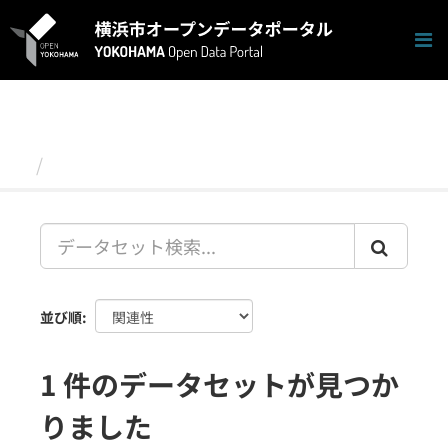
ス
キ
ッ
プ
し
て
内
容
データセット
へ
並び順
1 件のデータセットが見つか
りました