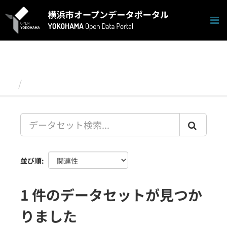
ス
キ
ッ
プ
し
て
内
容
データセット
へ
並び順
1 件のデータセットが見つか
りました