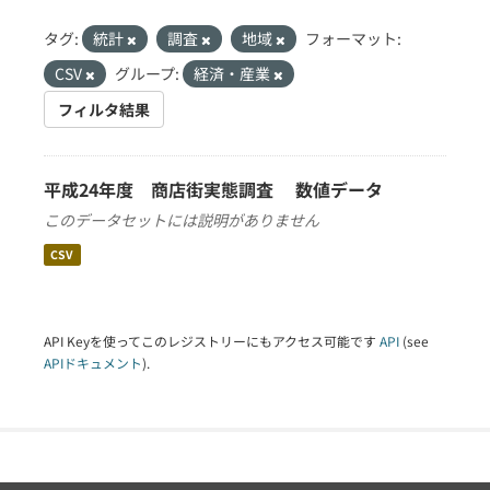
タグ:
統計
調査
地域
フォーマット:
CSV
グループ:
経済・産業
フィルタ結果
平成24年度 商店街実態調査 数値データ
このデータセットには説明がありません
CSV
API Keyを使ってこのレジストリーにもアクセス可能です
API
(see
APIドキュメント
).