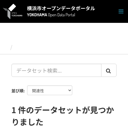
ス
キ
ッ
プ
し
て
内
容
データセット
へ
並び順
1 件のデータセットが見つか
りました