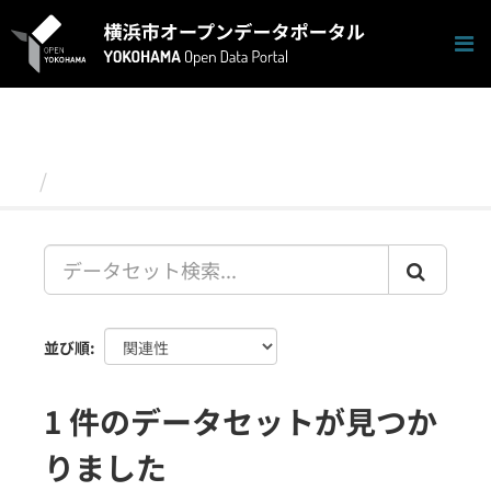
ス
キ
ッ
プ
し
て
内
容
データセット
へ
並び順
1 件のデータセットが見つか
りました