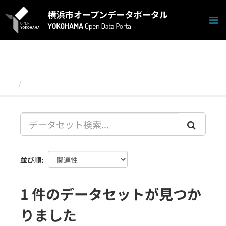
ス
キ
ッ
プ
し
て
内
容
データセット
へ
並び順
1 件のデータセットが見つか
りました