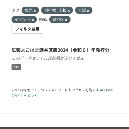
タグ:
観光
刊行物_広報
介護
イベント
組織:
瀬谷区
フィルタ結果
広報よこはま瀬谷区版2024（令和６）年発行分
このデータセットには説明がありません
TXT
API Keyを使ってこのレジストリーにもアクセス可能です
API
(see
APIドキュメント
).