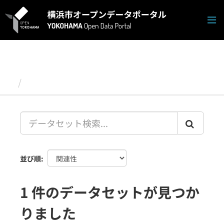
ス
キ
ッ
プ
し
て
内
容
データセット
へ
並び順
1 件のデータセットが見つか
りました