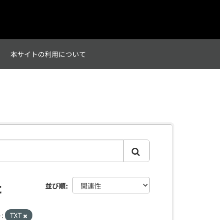
て
本サイトの利用について
た
並び順
:
TXT