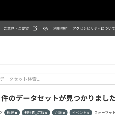
ご意見・ご要望
QA
利用規約
アクセシビリティについ
1 件のデータセットが見つかりまし
グ:
観光
刊行物_広報
介護
イベント
フォーマット