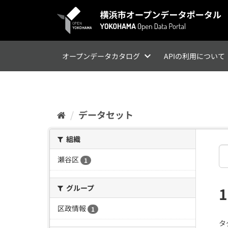
ス
キ
ッ
プ
し
て
オープンデータカタログ
APIの利用について
内
容
へ
データセット
組織
瀬谷区
1
グループ
区政情報
1
タ