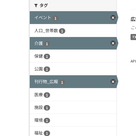
タグ
イベント
広
1
こ
人口_世帯数
1
T
介護
1
保健
1
A
公園
1
刊行物_広報
1
医療
1
施設
1
環境
1
福祉
1