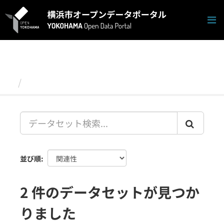
ス
キ
ッ
プ
し
て
内
容
データセット
へ
並び順
2 件のデータセットが見つか
りました