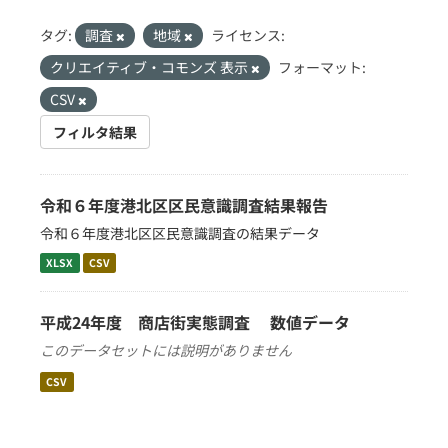
タグ:
調査
地域
ライセンス:
クリエイティブ・コモンズ 表示
フォーマット:
CSV
フィルタ結果
令和６年度港北区区民意識調査結果報告
令和６年度港北区区民意識調査の結果データ
XLSX
CSV
平成24年度 商店街実態調査 数値データ
このデータセットには説明がありません
CSV