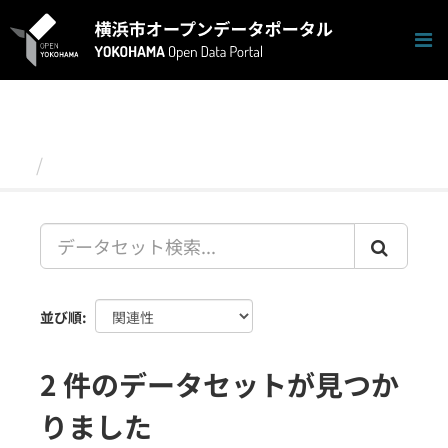
ス
キ
ッ
プ
し
て
内
容
データセット
へ
並び順
2 件のデータセットが見つか
りました