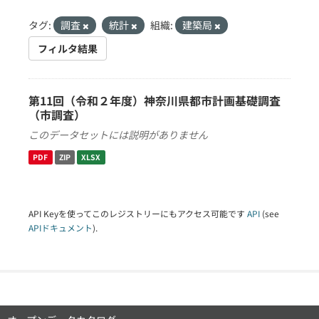
タグ:
調査
統計
組織:
建築局
フィルタ結果
第11回（令和２年度）神奈川県都市計画基礎調査
（市調査）
このデータセットには説明がありません
PDF
ZIP
XLSX
API Keyを使ってこのレジストリーにもアクセス可能です
API
(see
APIドキュメント
).