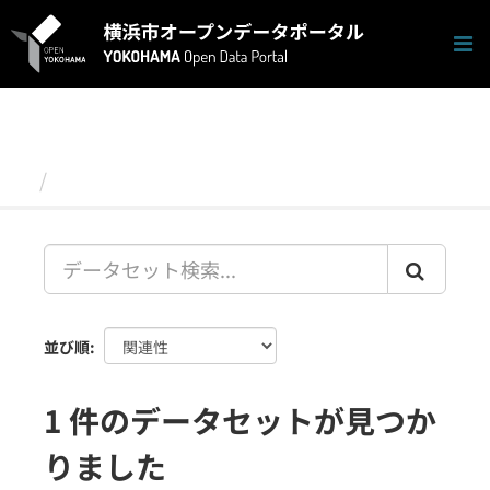
ス
キ
ッ
プ
し
て
内
容
データセット
へ
並び順
1 件のデータセットが見つか
りました